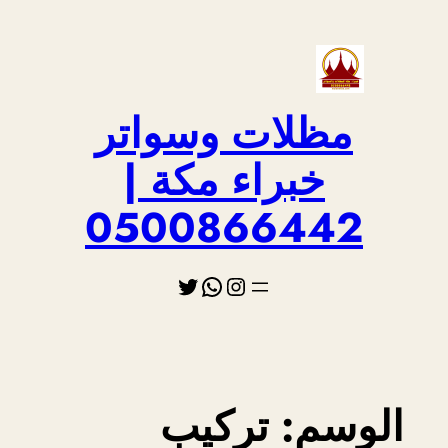
تخطى
إلى
المحتوى
مظلات وسواتر
خبراء مكة |
0500866442
إنستجرام
تويتر
واتساب
الوسم:
تركيب