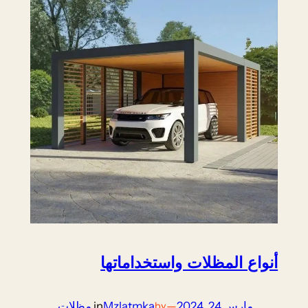
أنواع المظلات واستخداماتها
مارس 24, 2024
—
Mzlatmka
in
مظلات
by