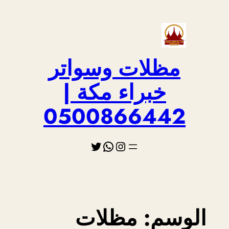
تخطى
إلى
المحتوى
مظلات وسواتر
خبراء مكة |
0500866442
إنستجرام
تويتر
واتساب
الوسم:
مظلات