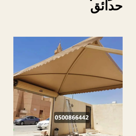
حدائق