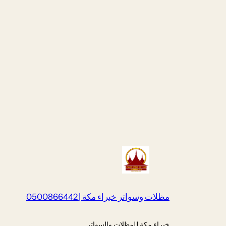
و
مظلات وسواتر خبراء مكة | 0500866442
خبراء مكة للمظلات والسواتر